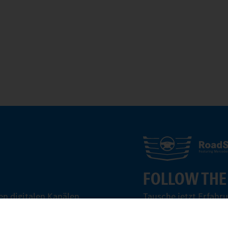
FOLLOW THE
n digitalen Kanälen.
Tausche jetzt Erfahr
aus.