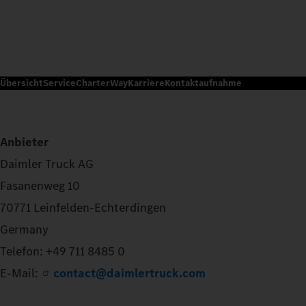
Übersicht
Service
CharterWay
Karriere
Kontaktaufnahme
Anbieter
Daimler Truck AG
Fasanenweg 10
70771 Leinfelden-Echterdingen
Germany
Telefon: +49 711 8485 0
E-Mail:
contact@daimlertruck.com