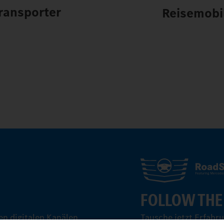
ransporter
Reisemobi
FOLLOW THE
n digitalen Kanälen.
Tausche jetzt Erfahr