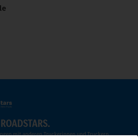
le
 ROADSTARS.
ungen mit anderen Truckerinnen und Truckern